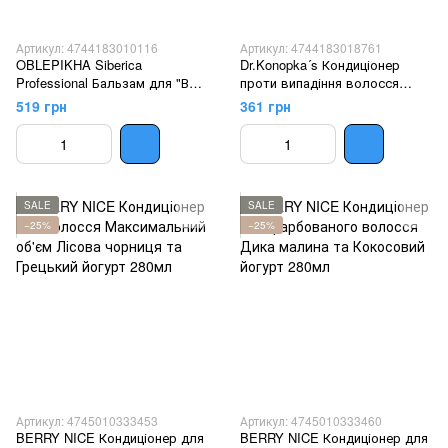
Артикул: 4744183010116
Артикул: 4744183018761
OBLEPIKHA Siberica
Dr.Konopka´s Кондиціонер
Professional Бальзам для "Всіх
проти випадіння волосся
типів волосся" 400мл
500мл
519 грн
361 грн
SALE
SALE
−25%
−25%
Артикул: 4745010333453
Артикул: 4745010333460
BERRY NICE Кондиціонер для
BERRY NICE Кондиціонер для