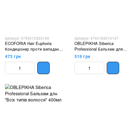
Артикул: 4745010333149
Артикул: 4744183010147
ECOFORIA Hair Euphoria
OBLEPIKHA Siberica
Кондиціонер проти випадання
Professional Бальзам для
волосся 400мл
"Слабкого і Пошкодженого
473 грн
519 грн
волосся" 400мл