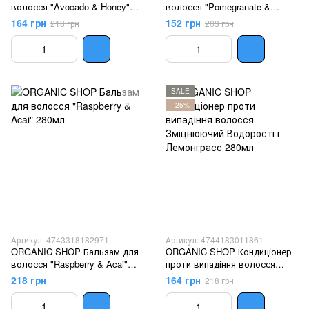
волосся "Avocado & Honey"
волосся "Pomegranate &
280мл
Patchouli" 280мл
164 грн
152 грн
218 грн
203 грн
SALE
−25%
Артикул: 4743318182971
Артикул: 4744183011861
ORGANIC SHOP Бальзам для
ORGANIC SHOP Кондиціонер
волосся "Raspberry & Acai"
проти випадіння волосся
280мл
Зміцнюючий Водорості і
218 грн
164 грн
218 грн
Лемонграсс 280мл