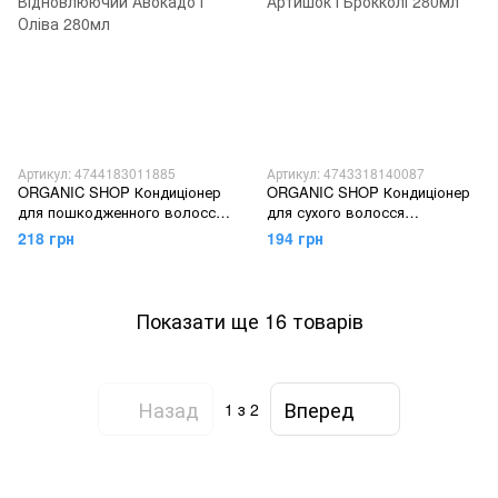
Артикул: 4744183011885
Артикул: 4743318140087
ORGANIC SHOP Кондиціонер
ORGANIC SHOP Кондиціонер
для пошкодженного волосся
для сухого волосся
Відновлюючий Авокадо і
Зволожуючий Артишок і
218 грн
194 грн
Оліва 280мл
Брокколі 280мл
Показати ще 16 товарів
Назад
Вперед
1
з 2