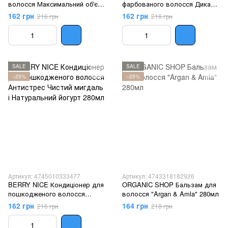
волосся Максимальний об'єм
фарбованого волосся Дика
Лісова чорниця та Грецький
малина та Кокосовий йогурт
162 грн
162 грн
216 грн
216 грн
йогурт 280мл
280мл
SALE
SALE
−25%
−25%
Артикул: 4745010333477
Артикул: 4743318182926
BERRY NICE Кондиціонер для
ORGANIC SHOP Бальзам для
пошкодженого волосся
волосся "Argan & Amla" 280мл
Антистрес Чистий мигдаль і
162 грн
164 грн
216 грн
218 грн
Натуральний йогурт 280мл