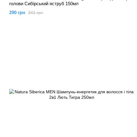
голови Сибірський яструб 150мл
290 грн
341 грн