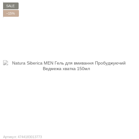
SALE
−15%
Артикул: 4744183013773