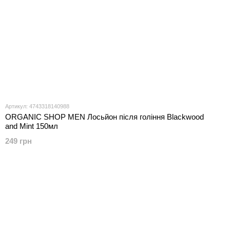
Артикул: 4743318140988
ORGANIC SHOP MEN Лосьйон після гоління Blackwood
and Mint 150мл
249 грн