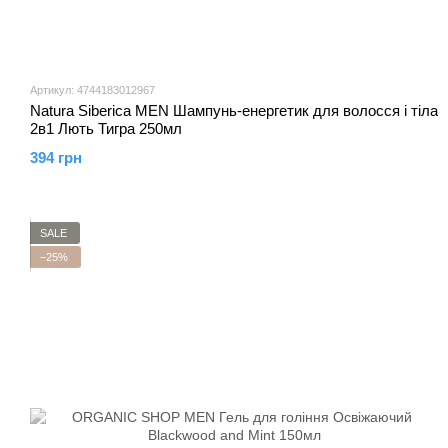
Артикул: 4744183012967
Natura Siberica MEN Шампунь-енергетик для волосся і тіла
2в1 Лють Тигра 250мл
394 грн
SALE
−25%