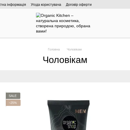
ктна інформація
Угода користувача
Договір оферти
Головна
Чоловікам
Чоловікам
SALE
−25%