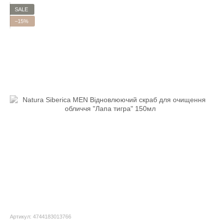
SALE
−15%
Артикул: 4744183013766