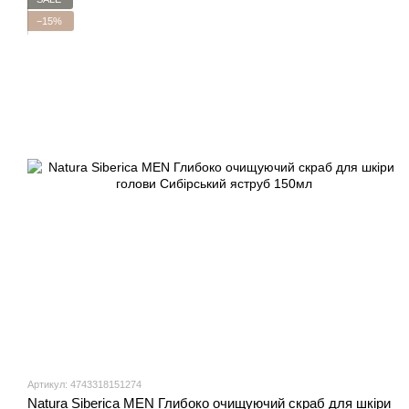
−15%
Артикул: 4743318151274
Natura Siberica MEN Глибоко очищуючий скраб для шкіри