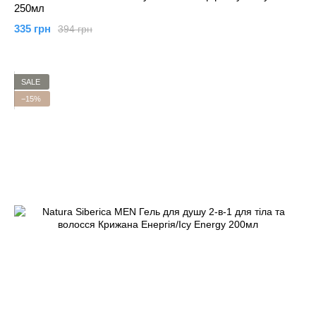
250мл
335 грн
394 грн
SALE
−15%