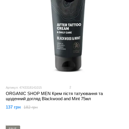
2
Артикул: 4743318141015
ORGANIC SHOP MEN Крем пістя татуювання та
щоденний догляд Blackwood and Mint 75мл
137 грн
182 грн
SALE