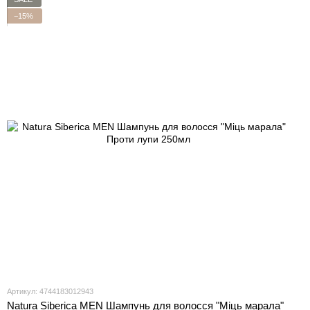
−15%
Артикул: 4744183012943
Natura Siberica MEN Шампунь для волосся "Міць марала"