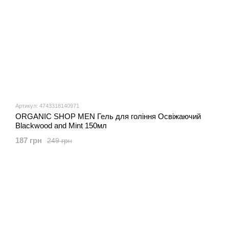
Артикул: 4743318140971
ORGANIC SHOP MEN Гель для гоління Освіжаючий
Blackwood and Mint 150мл
187 грн
249 грн