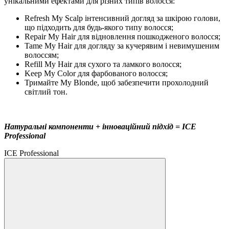
унікальними ефектами для різних типів волосся:
Refresh My Scalp інтенсивний догляд за шкірою голови,
що підходить для будь-якого типу волосся;
Repair My Hair для відновлення пошкодженого волосся;
Tame My Hair для догляду за кучерявим і невимушеним
волоссям;
Refill My Hair для сухого та ламкого волосся;
Keep My Color для фарбованого волосся;
Тримайте My Blonde, щоб забезпечити прохолодний
світлий тон.
Натуральні компоненти + інноваційний підхід = ICE
Professional
ICE Professional