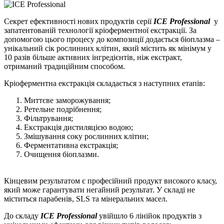
Секрет ефективності нових продуктів серії
ICE Professional
у
запатентованій технології кріоферментної екстракції. За
допомогою цього процесу до композиції додається біоплазма –
унікальний сік рослинних клітин, який містить як мінімум у
10 разів більше активних інгредієнтів, ніж екстракт,
отриманий традиційним способом.
Кріоферментна екстракція складається з наступних етапів:
Миттєве заморожування;
Ретельне подрібнення;
Фільтрування;
Екстракція дистиляцією водою;
Змішування соку рослинних клітин;
Ферментативна екстракція;
Очищення біоплазми.
⠀
Кінцевим результатом є професійний продукт високого класу,
який може гарантувати негайний результат. У складі не
міститься парабенів, SLS та мінеральних масел.
До складу
ICE Professional
увійшло 6 лінійок продуктів з