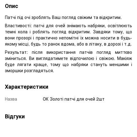
Опис
Патчі під очі зроблять Ваш погляд свіжим та відкритим.
Властивості: патчі для очей знімають набряки, освітлюють
темні кола і роблять погляд відкритим. Завдяки тому, що
вони прозорі і практично непомітні їх можна носити в будь-
якому місці, будь то ранок вдома, або в літаку, в дорозі і т.д.
Результат: після використання патчів погляд миттєво
зміниться. Ви виглядатимете відпочилою і свіжою. Макіяж
буде лягати краще, тому що набряки стануть меншими і
зморшки розгладяться.
Характеристики
Назва
ОК Золоті патчі для очей 2шт
Відгуки