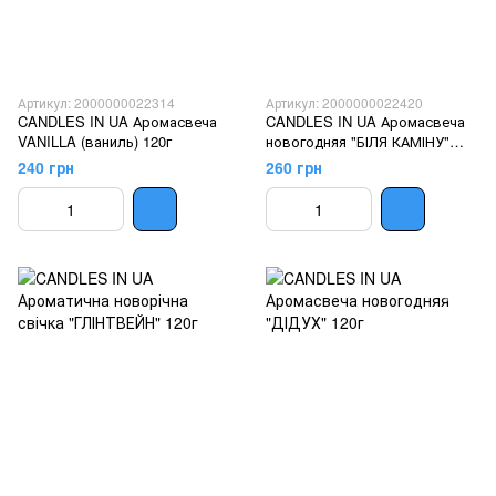
Артикул: 2000000022314
Артикул: 2000000022420
CANDLES IN UA Аромасвеча
CANDLES IN UA Аромасвеча
VANILLA (ваниль) 120г
новогодняя "БІЛЯ КАМІНУ"
120г
240 грн
260 грн