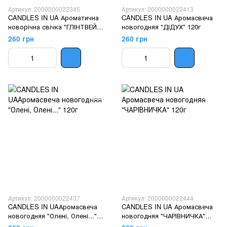
Артикул: 2000000022345
Артикул: 2000000022413
CANDLES IN UA Ароматична
CANDLES IN UA Аромасвеча
новорічна свічка "ГЛІНТВЕЙН"
новогодняя "ДІДУХ" 120г
120г
260 грн
260 грн
Артикул: 2000000022437
Артикул: 2000000022444
CANDLES IN UAАромасвеча
CANDLES IN UA Аромасвеча
новогодняя "Олені, Олені..."
новогодняя "ЧАРІВНИЧКА"
120г
120г