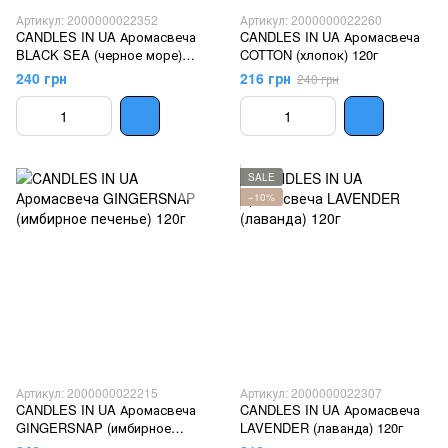
Артикул: 2000000022352
Артикул: 2000000022260
CANDLES IN UA Аромасвеча
CANDLES IN UA Аромасвеча
BLACK SEA (черное море)
COTTON (хлопок) 120г
120г
240 грн
216 грн
240 грн
SALE
−10%
Артикул: 2000000022215
Артикул: 2000000022307
CANDLES IN UA Аромасвеча
CANDLES IN UA Аромасвеча
GINGERSNAP (имбирное
LAVENDER (лаванда) 120г
печенье) 120г