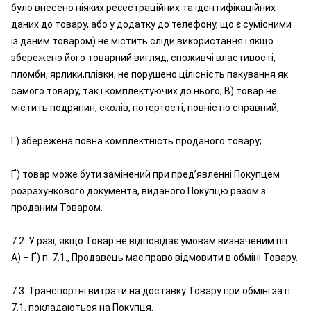
було внесено ніяких реєестраційних та ідентифікаційних
даних до товару, або у додатку до телефону, що є сумісними
із даним товаром) не містить сліди використання і якщо
збережено його товарний вигляд, споживчі властивості,
пломби, ярлики,плівки, не порушено цілісність пакування як
самого товару, так і комплектуючих до нього; В) товар не
містить подряпин, сколів, потертості, повністю справний;
Г) збережена повна комплектність проданого товару;
Ґ) товар може бути замінений при пред’явленні Покупцем
розрахункового документа, виданого Покупцю разом з
проданим Товаром.
7.2. У разі, якщо Товар не відповідає умовам визначеним пп.
А) – Ґ) п. 7.1., Продавець має право відмовити в обміні Товару.
7.3. Транспортні витрати на доставку Товару при обміні за п.
7.1. покладаються на Покупця.