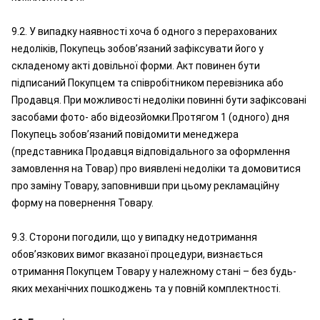
9.2. У випадку наявності хоча б одного з перерахованих
недоліків, Покупець зобов’язаний зафіксувати його у
складеному акті довільної форми. Акт повинен бути
підписаний Покупцем та співробітником перевізника або
Продавця. При можливості недоліки повинні бути зафіксовані
засобами фото- або відеозйомки.Протягом 1 (одного) дня
Покупець зобов’язаний повідомити менеджера
(представника Продавця відповідального за оформлення
замовлення на Товар) про виявлені недоліки та домовитися
про заміну Товару, заповнивши при цьому рекламаційну
форму на повернення Товару.
9.3. Сторони погодили, що у випадку недотримання
обов’язкових вимог вказаної процедури, визнається
отримання Покупцем Товару у належному стані – без будь-
яких механічних пошкоджень та у повній комплектності.