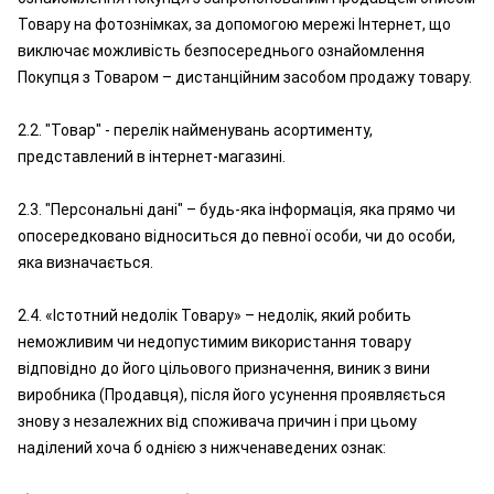
Товару на фотознімках, за допомогою мережі Інтернет, що
виключає можливість безпосереднього ознайомлення
Покупця з Товаром – дистанційним засобом продажу товару.
2.2. "Товар" - перелік найменувань асортименту,
представлений в інтернет-магазині.
2.3. "Персональні дані" – будь-яка інформація, яка прямо чи
опосередковано відноситься до певної особи, чи до особи,
яка визначається.
2.4. «Істотний недолік Товару» – недолік, який робить
неможливим чи недопустимим використання товару
відповідно до його цільового призначення, виник з вини
виробника (Продавця), після його усунення проявляється
знову з незалежних від споживача причин і при цьому
наділений хоча б однією з нижченаведених ознак: