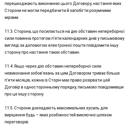
перешкоджають виконанню цього Договору, настання яких
Сторони не могли передбачити й запобігти розумними
мірами.
11.3. Сторона, що посилається на дію обставин непереборної
сили повинна протягом п’яти календарних днів у письмовому
вигляді за допомогою електронної пошти повідомити іншу
сторону про настання таких обставин.
11.4. Якщо через дію обставин непереборної сили
невиконання зобов’язань за цим Договором триває більше
п’яти місяців, кожна із Сторін має право розірвати цей
Договір в односторонньому порядку, письмово повідомивши
про це іншу сторону.
11.5. Сторони докладають максимальних зусиль для
вирішення будь – яких розбіжностей виключно шляхом
переговорів.