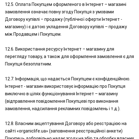
12.5. Оплата Покупцем оформленого в Інтернет – магазині
замовлення означає повну згоду Покупця з умовами
Договору купівлі – продажу (публічної оферти Інтернет -
магазину) і є датою укладення Договору купівлі – продажу
між Продавцем і Покупцем.
12.6. Використання ресурсу Інтернет – магазину для
перегляду товару, а також для оформлення замовлення є для
Покупця безоплатним.
12.7. Інформація, що надається Покупцем є конфіденційною.
Інтернет - магазин використовує інформацію про Покупця
виключно в цілях функціонування Інтернет – магазину
(відправлення повідомлення Покупцеві про виконання
замовлення, надсилання рекламних повідомлень і т.д.).
12.8. Власним акцептування Договору або реєстрацією на
сайті «organiclife.ua» (заповнення реєстраційної анкети)
Покупець добровільно надає згоду на збір та обробку власних