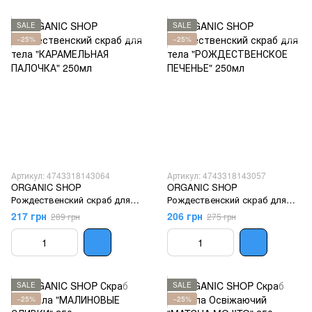
SALE
SALE
−25%
−25%
Артикул: 4743318143064
Артикул: 4743318143057
ORGANIC SHOP
ORGANIC SHOP
Рождественский скраб для
Рождественский скраб для
тела "КАРАМЕЛЬНАЯ
тела "РОЖДЕСТВЕНСКОЕ
217 грн
206 грн
289 грн
275 грн
ПАЛОЧКА" 250мл
ПЕЧЕНЬЕ" 250мл
SALE
SALE
−25%
−25%