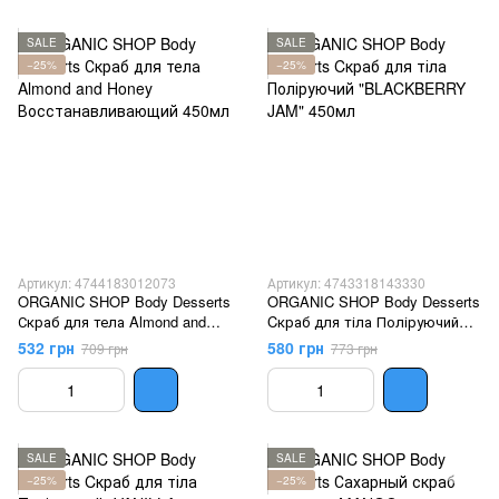
SALE
SALE
−25%
−25%
Артикул: 4744183012073
Артикул: 4743318143330
ORGANIC SHOP Body Desserts
ORGANIC SHOP Body Desserts
Скраб для тела Almond and
Cкраб для тіла Поліруючий
Honey Восстанавливающий
"BLACKBERRY JAM" 450мл
532 грн
580 грн
709 грн
773 грн
450мл
SALE
SALE
−25%
−25%