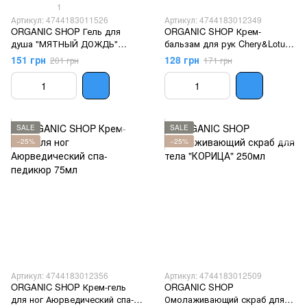
1
Артикул: 4744183011526
Артикул: 4744183012349
ORGANIC SHOP Гель для
ORGANIC SHOP Крем-
душа "МЯТНЫЙ ДОЖДЬ"
бальзам для рук Chery&Lotus
280мл
(колиш. Японський SPA-
151 грн
128 грн
201 грн
171 грн
манікюр) 75мл
SALE
SALE
−25%
−25%
Артикул: 4744183012356
Артикул: 4744183012509
ORGANIC SHOP Крем-гель
ORGANIC SHOP
для ног Аюрведический спа-
Омолаживающий скраб для