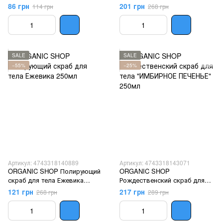
педикюр 75мл
тела "КОРИЦА" 250мл
86 грн
201 грн
114 грн
268 грн
SALE
SALE
−55%
−25%
Артикул: 4743318140889
Артикул: 4743318143071
ORGANIC SHOP Полирующий
ORGANIC SHOP
скраб для тела Ежевика
Рождественский скраб для
250мл
тела "ИМБИРНОЕ ПЕЧЕНЬЕ"
121 грн
217 грн
268 грн
289 грн
250мл