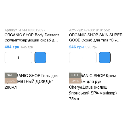
Артикул: 4744183012097
Артикул: 4743318101552
ORGANIC SHOP Body Desserts
ORGANIC SHOP SKIN SUPER
Скульптурирующий скраб для
GOOD Скраб для тіла "C +
тела "TROPICAL MIX" 450мл
Citrus" 360мл
484 грн
246 грн
645 грн
328 грн
SALE
SALE
−25%
−25%