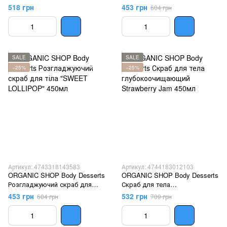
Cappuccino Укрепляющий
Очищуючий "SUMMER FRUIT
518 грн
453 грн
604 грн
450мл
ICE CREAM" 450мл
SALE
SALE
−25%
−25%
Артикул: 4743318143583
Артикул: 4744183012103
ORGANIC SHOP Body Desserts
ORGANIC SHOP Body Desserts
Розгладжуючий скраб для
Скраб для тела
тіла "SWEET LOLLIPOP"
глубокоочищающий Strawberry
453 грн
532 грн
604 грн
709 грн
450мл
Jam 450мл