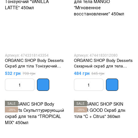
Артикул: 4743318143354
Артикул: 4744183012080
ORGANIC SHOP Body Desserts
ORGANIC SHOP Body Desserts
Cкраб для тіла Тонізуючий
Сахарный скраб для тела
"VANILLA LATTE" 450мл
MANGO "Мгновенное
532 грн
484 грн
709 грн
645 грн
восстановление" 450мл
SALE
SALE
−25%
−25%