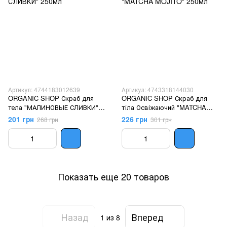
Артикул: 4744183012639
Артикул: 4743318144030
ORGANIC SHOP Скраб для
ORGANIC SHOP Скраб для
тела "МАЛИНОВЫЕ СЛИВКИ"
тіла Освіжаючий "MATCHA
250мл
MOJITO" 250мл
201 грн
226 грн
268 грн
301 грн
Показать еще 20 товаров
Назад
Вперед
1
из 8